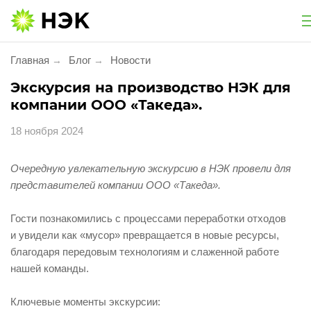
Национальная экологическая компания
Главная
Блог
Новости
→
→
Услуги
Экскурсия на производство НЭК для
компании ООО «Такеда».
Утилизация и обезвреживание
18 ноября 2024
Экологическое сопровождение
Очередную увлекательную экскурсию в НЭК провели для
представителей компании ООО «Такеда».
Экологический сбор
Гости познакомились с процессами переработки отходов
Услуги для населения
и увидели как «мусор» превращается в новые ресурсы,
благодаря передовым технологиям и слаженной работе
Проект «Батарейки на утилизацию»
нашей команды.
Утилизация фармацевтической продукции
Ключевые моменты экскурсии: