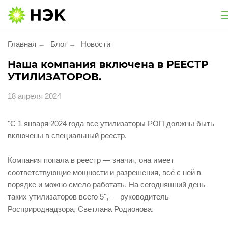
Национальная экологическая компания
Главная
Блог
Новости
→
→
Услуги
Наша компания включена в РЕЕСТР
УТИЛИЗАТОРОВ.
Утилизация и обезвреживание
18 апреля 2024
Экологическое сопровождение
"С 1 января 2024 года все утилизаторы РОП должны быть
включены в специальный реестр.
Экологический сбор
Компания попала в реестр — значит, она имеет
Услуги для населения
соответствующие мощности и разрешения, всё с ней в
порядке и можно смело работать. На сегодняшний день
Проект «Батарейки на утилизацию»
таких утилизаторов всего 5", — руководитель
Росприроднадзора, Светлана Родионова.
Утилизация фармацевтической продукции