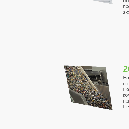
от
пр
эк
2
Но
по
По
ко
пр
Пе