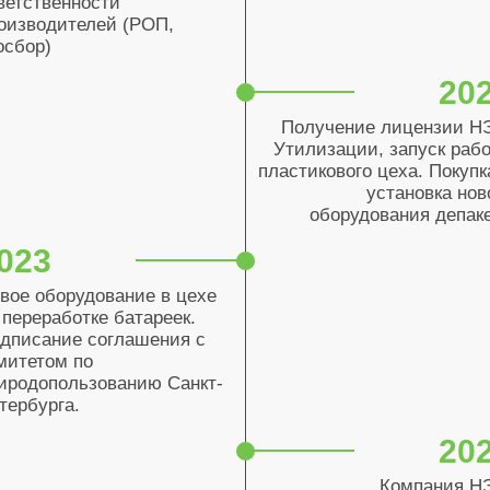
ветственности
оизводителей (РОП,
осбор)
20
Получение лицензии Н
Утилизации, запуск раб
пластикового цеха. Покупк
установка нов
оборудования депак
023
вое оборудование в цехе
 переработке батареек.
дписание соглашения с
митетом по
иродопользованию Санкт-
тербурга.
20
Компания Н