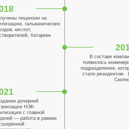
018
лучены лицензии на
илизацию. гальванических
ходов, кислот,
створителей, батареек
20
В составе компа
появилось инженер
подразделение, кото
стало резидентом
Сколк
021
здание дочерней
ганизации НЭК-
илизация с главной
дачей — работа в рамках
сширенной