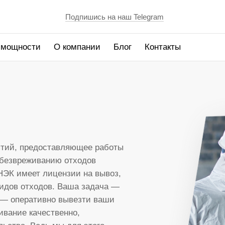
Подпишись на наш Telegram
 мощности
О компании
Блог
Контакты
По типам отходов
По виду отрасли
Лекарственные средства
Автомобилестроение
Просроченные продукты
Мед. учреждения (гос.)
Конфиденциальные документы
Фармацевтика
тий, предоставляющее работы
Пищевые отходы
Войсковая часть
 обезвреживанию отходов
Отходы волос и ногтей
Красота и спорт
НЭК имеет лицензии на вывоз,
идов отходов. Ваша задача —
Медицинские отходы
Наука
 — оперативно вывезти ваши
Таможенный конфискат
Образование
ивание качественно,
Жидкие отходы
Развлечения