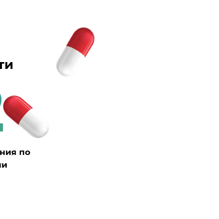
ти
2
ния по
ми