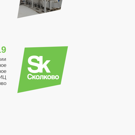
19
нии
ное
рое
 ИЦ
ово