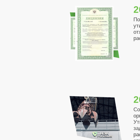
2
По
ут
от
ра
2
Со
ор
Ут
за
ра