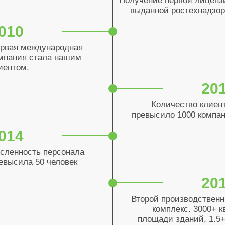
Получение первой лиценз
выданной ростехнадзо
010
рвая международная
мпания стала нашим
иентом.
20
Количество клиен
превысило 1000 компа
014
сленность персонала
евысила 50 человек
20
Второй производствен
комплекс. 3000+ к
площади зданий, 1.5+