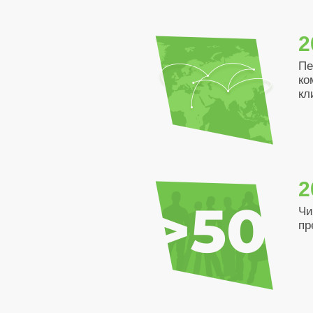
2
Пе
ко
кл
2
Чи
пр