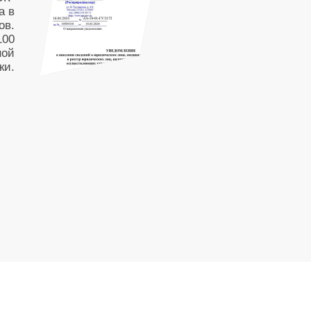
а в
ов.
100
ной
ки.