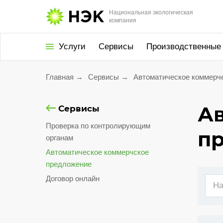
Национальная экологическая
компания
Услуги
Сервисы
Производственные
Главная
→
Сервисы
→
Автоматическое коммерч
Утилизация
и обезвреживание
А
Сервисы
Экологическое
Проверка по контролирующим
сопровождение
п
органам
Экологический сбор
Автоматическое коммерчское
Услуги для населения
предложение
Договор онлайн
Проект «Батарейки
на утилизацию»
Утилизация