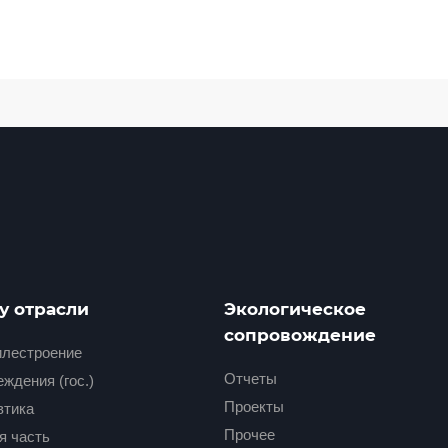
у отрасли
Экологическое
сопровождение
лестроение
Отчеты
ждения (гос.)
Проекты
втика
Прочее
я часть