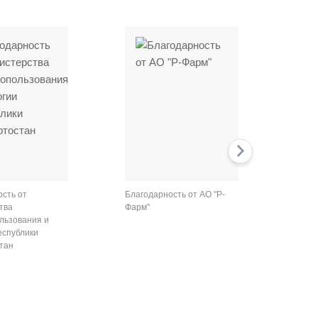
next
сть от
Благодарность от АО "Р-
Благо
тва
Фарм"
Редди
льзования и
еспублики
тан