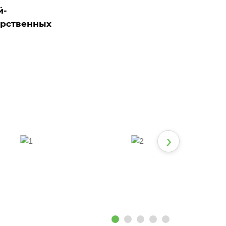
й-
арственных
›