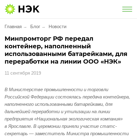
Национальная экологическая компания
Главная
Блог
Новости
→
→
Услуги
Минпромторг РФ передал
контейнер, наполненный
Утилизация и обезвреживание
использованными батарейками, для
переработки на линии ООО «НЭК»
Экологическое сопровождение
11 сентября 2019
Экологический сбор
В Министерстве промышленности и торговли
Российской Федерации состоялась передача контейнера,
Услуги для населения
наполненного использованными батарейками, для
дальнейшей переработки и утилизации на линии
Проект «Батарейки на утилизацию»
предприятия «Национальная экологическая компания»
в Ярославле. В церемонии приняли участие статс-
Утилизация фармацевтической
секретарь — заместитель Министра промышленности
продукции