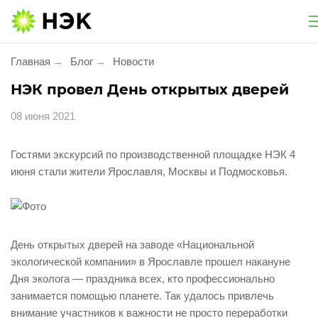
Национальная экологическая компания
Главная
Блог
Новости
→
→
Услуги
НЭК провел День открытых дверей
08 июня 2021
Утилизация и обезвреживание
Экологическое сопровождение
Гостями экскурсий по производственной площадке НЭК 4
июня стали жители Ярославля, Москвы и Подмосковья.
Экологический сбор
Услуги для населения
День открытых дверей на заводе «Национальной
экологической компании» в Ярославле прошел накануне
Проект «Батарейки на утилизацию»
Дня эколога — праздника всех, кто профессионально
занимается помощью планете. Так удалось привлечь
Утилизация фармацевтической продукции
внимание участников к важности не просто переработки