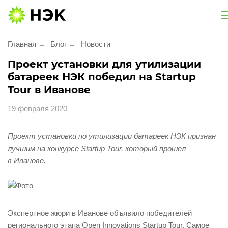
Национальная экологическая компания
Главная
Блог
Новости
→
→
Услуги
Проект установки для утилизации
батареек НЭК победил на Startup
Утилизация и обезвреживание
Tour в Иванове
19 февраля 2020
Экологическое сопровождение
Экологический сбор
Проект установки по утилизации батареек НЭК признан
лучшим на конкурсе Startup Tour, который прошел
в Иванове.
Услуги для населения
Проект «Батарейки на утилизацию»
Экспертное жюри в Иванове объявило победителей
Утилизация фармацевтической продукции
регионального этапа Open Innovations Startup Tour. Самое