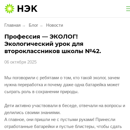
Национальная экологическая компания
Главная
Блог
Новости
→
→
Услуги
Профессия — ЭКОЛОГ!
Экологический урок для
Утилизация и обезвреживание
второклассников школы №42.
06 октября 2025
Экологическое сопровождение
Экологический сбор
Мы поговорили с ребятами о том, кто такой эколог, зачем
нужна переработка и почему даже одна батарейка может
сыграть роль в сохранении природы.
Услуги для населения
Дети активно участвовали в беседе, отвечали на вопросы и
Проект «Батарейки на утилизацию»
делились своими знаниями.
А главное, они пришли не с пустыми руками! Принесли
Утилизация фармацевтической продукции
отработанные батарейки и пустые блистеры, чтобы сдать