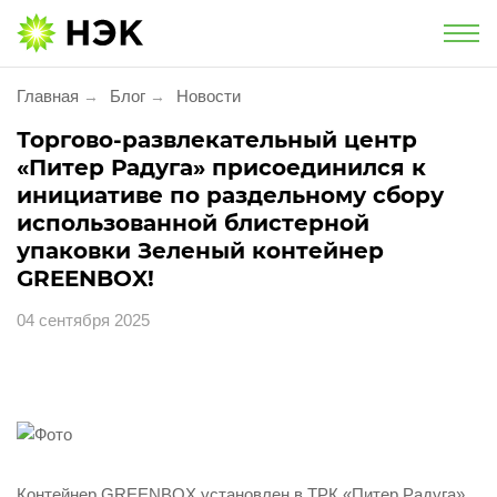
Национальная экологическая компания
Главная
Блог
Новости
→
→
Услуги
Торгово-развлекательный центр
«Питер Радуга» присоединился к
Утилизация и обезвреживание
инициативе по раздельному сбору
использованной блистерной
Экологическое сопровождение
упаковки Зеленый контейнер
GREENBOX!
Экологический сбор
04 сентября 2025
Услуги для населения
Проект «Батарейки на утилизацию»
Утилизация фармацевтической
продукции
Контейнер GREENBOX установлен в
ТРК «Питер Радуга»