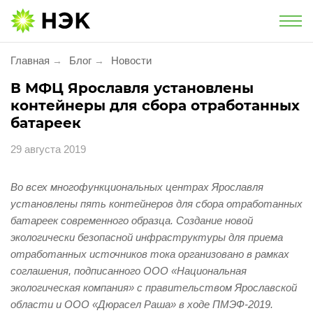
Национальная экологическая компания
Главная
Блог
Новости
→
→
Услуги
В МФЦ Ярославля установлены
контейнеры для сбора отработанных
Утилизация и обезвреживание
батареек
29 августа 2019
Экологическое сопровождение
Экологический сбор
Во всех многофункциональных центрах Ярославля
установлены пять контейнеров для сбора отработанных
батареек современного образца. Создание новой
Услуги для населения
экологически безопасной инфраструктуры для приема
отработанных источников тока организовано в рамках
Проект «Батарейки на утилизацию»
соглашения, подписанного ООО «Национальная
экологическая компания» с правительством Ярославской
Утилизация фармацевтической
области и ООО «Дюрасел Раша» в ходе ПМЭФ-2019.
продукции