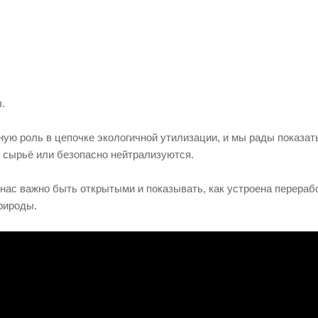
Лабораторные отходы
Реабилитация
Промышленные отходы
Сельское хозяйство
Текстильные отходы
Сервис
Химические отходы
Строительство
.
Оборудование и оргтехника
Связь
ную роль в цепочке экологичной утилизации, и мы рады показат
Биологические отходы
Финансы
 сырьё или безопасно нейтрализуются.
Ветеринария
 нас важно быть открытыми и показывать, как устроена перера
Пищевое производство
природы.
Розничная торговля