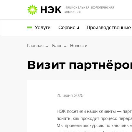
Национальная экологическая
компания
Услуги
Сервисы
Производственные
Главная
→
Блог
→
Новости
Утилизация
и обезвреживание
Визит партнёров
Экологическое
сопровождение
Экологический сбор
20 июня 2025
Услуги для населения
Проект «Батарейки
НЭК посетили наши клиенты — парт
на утилизацию»
понять, как проходит процесс перер
Мы провели экскурсию по ключевым
Утилизация