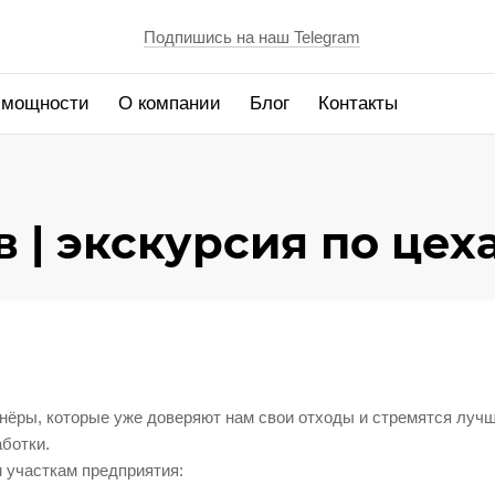
Подпишись на наш Telegram
 мощности
О компании
Блог
Контакты
По типам отходов
По виду отрасли
 | экскурсия по це
Лекарственные средства
Автомобилестроение
Просроченные продукты
Мед. учреждения (гос.)
Конфиденциальные документы
Фармацевтика
Пищевые отходы
Войсковая часть
Отходы волос и ногтей
Красота и спорт
Медицинские отходы
Наука
нёры, которые уже доверяют нам свои отходы и стремятся луч
аботки.
Таможенный конфискат
Образование
 участкам предприятия:
Жидкие отходы
Развлечения