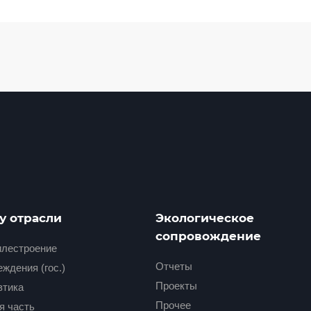
у отрасли
Экологическое
сопровождение
лестроение
Отчеты
ждения (гос.)
Проекты
втика
Прочее
я часть