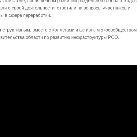
углом столе, посвящённом развитию раздельного сбора отходо
ли о своей деятельности, ответили на вопросы участников и
Лабораторные отходы
Реабилитация
ы в сфере переработки.
Промышленные отходы
Сельское хозяйство
Текстильные отходы
Сервис
нструктивным, вместе с коллегами и активным экосообщество
вительства области по развитию инфраструктуры РСО.
Химические отходы
Строительство
Оборудование и оргтехника
Связь
Биологические отходы
Финансы
Ветеринария
Пищевое производство
Розничная торговля