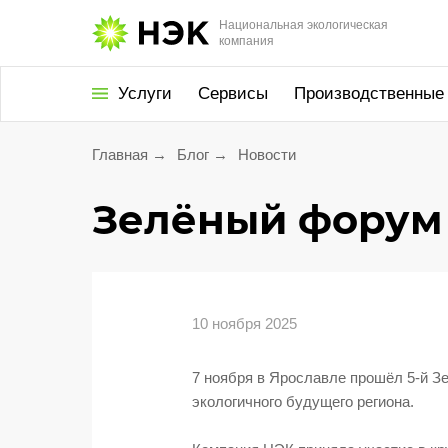
Национальная экологическая
компания
Услуги
Сервисы
Производственные
Главная
→
Блог
→
Новости
Утилизация
и обезвреживание
Зелёный форум 
Экологическое
сопровождение
Экологический сбор
10 ноября 2025
Услуги для населения
Проект «Батарейки
7 ноября в Ярославле прошёл 5-й З
на утилизацию»
экологичного будущего региона.
Утилизация