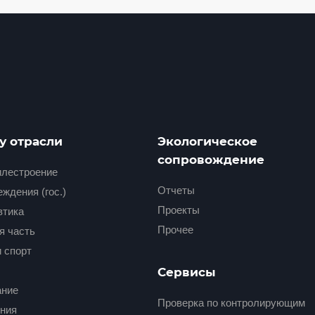
у отрасли
Экологическое
сопровождение
лестроение
Отчеты
ждения (гос.)
Проекты
втика
Прочее
я часть
и спорт
Сервисы
ание
Проверка по контролирующим
ния