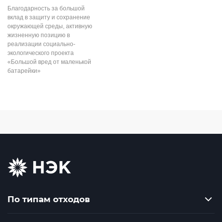
Благодарность за большой
вклад в защиту и сохранение
окружающей среды, активную
жизненную позицию в
реализации социально-
экологического проекта
«Большой вред от маленькой
батарейки»
По типам отходов