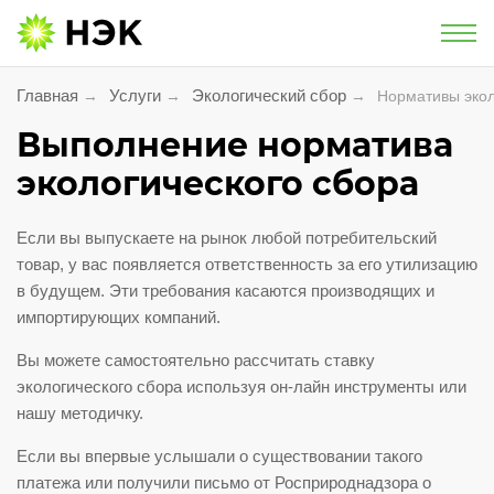
Национальная экологическая компания
Главная
Услуги
Экологический сбор
→
→
→
Нормативы экол
Услуги
Выполнение норматива
экологического сбора
Утилизация и обезвреживание
Если вы выпускаете на рынок любой потребительский
Экологическое сопровождение
товар, у вас появляется ответственность за его утилизацию
в будущем. Эти требования касаются производящих и
Экологический сбор
импортирующих компаний.
Услуги для населения
Вы можете самостоятельно рассчитать ставку
экологического сбора используя он-лайн инструменты или
Проект «Батарейки на утилизацию»
нашу методичку.
Если вы впервые услышали о существовании такого
Утилизация фармацевтической
платежа или получили письмо от Росприроднадзора о
продукции